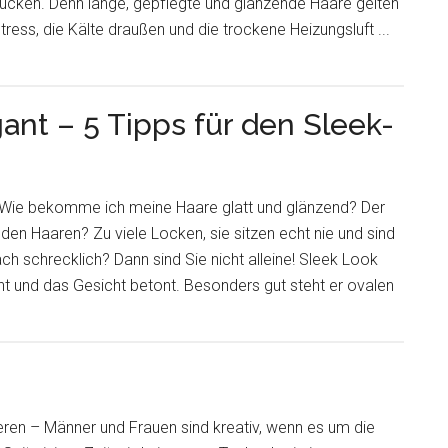
cken. Denn lange, gepflegte und glänzende Haare gelten
ress, die Kälte draußen und die trockene Heizungsluft ...
ant – 5 Tipps für den Sleek-
Wie bekomme ich meine Haare glatt und glänzend? Der
den Haaren? Zu viele Locken, sie sitzen echt nie und sind
h schrecklich? Dann sind Sie nicht alleine! Sleek Look
ieht und das Gesicht betont. Besonders gut steht er ovalen
eren – Männer und Frauen sind kreativ, wenn es um die